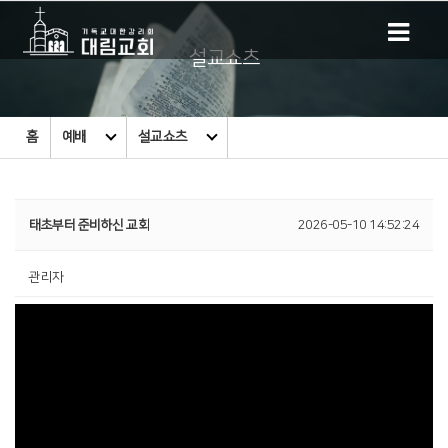
설교쇼츠
홈
예배
설교쇼츠
태초부터 준비하신 교회
2026-05-10 14:52:24
관리자