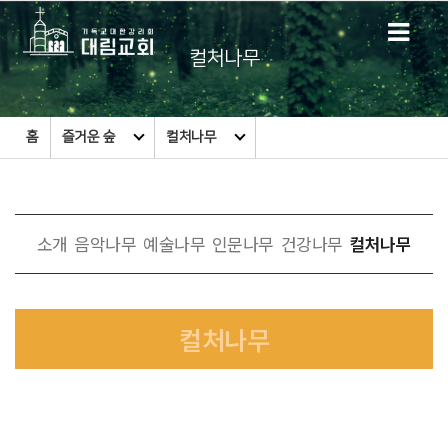
컬처나무
홈
즐거운 숲
컬처나무
소개
음악나무
예술나무
인문나무
건강나무
컬처나무
컬처나무